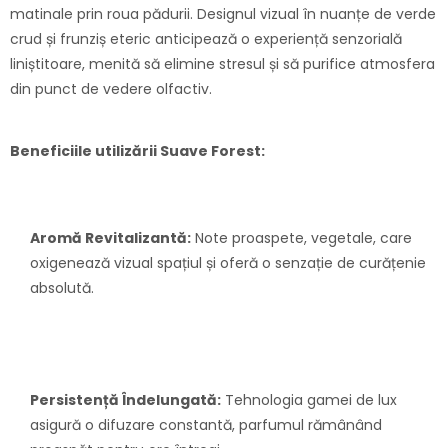
matinale prin roua pădurii. Designul vizual în nuanțe de verde
crud și frunziș eteric anticipează o experiență senzorială
liniștitoare, menită să elimine stresul și să purifice atmosfera
din punct de vedere olfactiv.
Beneficiile utilizării Suave Forest:
Aromă Revitalizantă:
Note proaspete, vegetale, care
oxigenează vizual spațiul și oferă o senzație de curățenie
absolută.
Persistență Îndelungată:
Tehnologia gamei de lux
asigură o difuzare constantă, parfumul rămânând