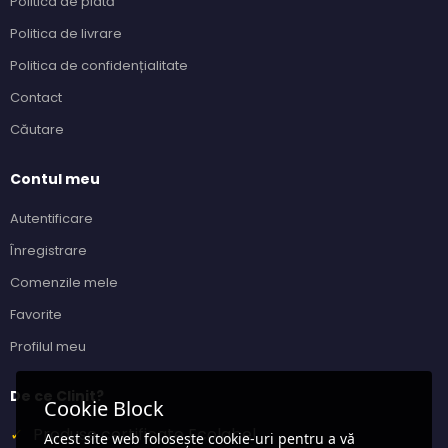
Politica de plată
Politica de livrare
Politica de confidențialitate
Contact
Căutare
Contul meu
Autentificare
Înregistrare
Comenzile mele
Favorite
Profilul meu
De ce Clinit?
Cookie Block
✓
Produse certificate Ecolabel
Acest site web folosește cookie-uri pentru a vă