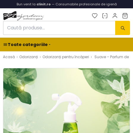
Bun venit la
clinit.ro
— Consumabile profesionale de igienă
Toate categoriile
Acasă
›
Odorizanți
›
Odorizanți pentru încăperi
›
Suave – Parfum de ca