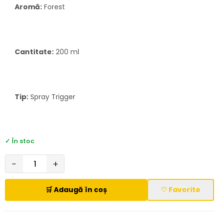
Aromă:
Forest
Cantitate:
200 ml
Tip:
Spray Trigger
✓ În stoc
−
+
🛒 Adaugă în coș
♡ Favorite