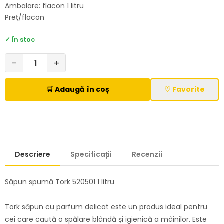
Ambalare: flacon 1 litru
Preț/flacon
✓ În stoc
−
+
🛒 Adaugă în coș
♡ Favorite
Descriere
Specificații
Recenzii
Săpun spumă Tork 520501 1 litru
Tork săpun cu parfum delicat este un produs ideal pentru
cei care caută o spălare blândă și igienică a mâinilor. Este