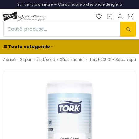
Bun venit la
clinit.ro
— Consumabile profesionale de igienă
Toate categoriile
Acasă
›
Săpun lichid/solid
›
Săpun lichid
›
Tork 520501 - Săpun spumă t