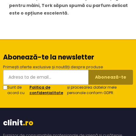
pentru mâini, Tork săpun spumă cu parfum delicat
este o opțiune excelentă.
Abonează-te la newsletter
Primești oferte exclusive și noutăți despre produse
Abonează-te
Sunt de
Politica de
și procesarea datelor mele
acord cu
confidențialitate
personale conform GDPR.
clinit
.ro
Furnizor de consumabile profesionale de igienă și curățenie