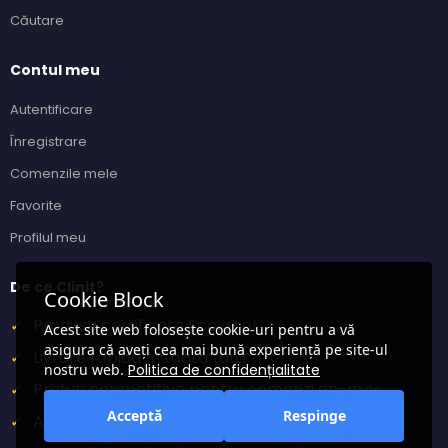
Căutare
Contul meu
Autentificare
Înregistrare
Comenzile mele
Favorite
Profilul meu
De ce Clinit?
Cookie Block
✓
Produse certificate Ecolabel
Acest site web folosește cookie-uri pentru a vă
asigura că aveți cea mai bună experiență pe site-ul
✓
Livrare rapidă în toată țara
nostru web.
Politica de confidențialitate
✓
Prețuri competitive pentru comenzi en-gros
Acceptă
Respinge
✓
Asistență clienți dedicată