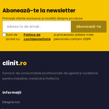
Abonează-te la newsletter
Primești oferte exclusive și noutăți despre produse
Abonează-te
Sunt de
Politica de
și procesarea datelor mele
acord cu
confidențialitate
personale conform GDPR.
clinit
.ro
Furnizor de consumabile profesionale de igienă și curățenie
pentru industrie, medical și HoReCa.
Informații
Despre noi