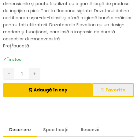
dimensiunile și poate fi utilizat cu o gamă largă de produse
de îngrijire a pielii Tork în flacoane sigilate. Dozatorul deține
certificarea ușor-de-folosit și oferă o igienă bună a mâinilor
pentru toți utilizatorii. Dozatoarele Elevation au un design
modern și funcțional, care lasă o impresie de durată
oaspeților dumneavoastră.
Preț/bucată
✓ În stoc
−
+
🛒 Adaugă în coș
♡ Favorite
Descriere
Specificații
Recenzii